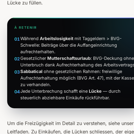
Lücke zu füllen.
À RETENIR
Während
Arbeitslosigkeit
mit Taggeldern > BVG-
01
Schwelle: Beiträge über die Auffangeinrichtung
aufrechterhalten.
Gesetzlicher
Mutterschaftsurlaub
: BVG-Deckung ohne
02
Unterbruch dank Aufrechterhaltung des Arbeitsvertrags
Sabbatical
ohne gesetzlichen Rahmen: freiwillige
03
Aufrechterhaltung möglich (BVG Art. 47), mit der Kasse
zu verhandeln.
Jede Unterbrechung schafft eine
Lücke
— durch
04
steuerlich abziehbare Einkäufe rückführbar.
Um die Freizügigkeit im Detail zu verstehen, siehe
unse
Leitfaden
. Zu Einkäufen, die Lücken schliessen,
der eig