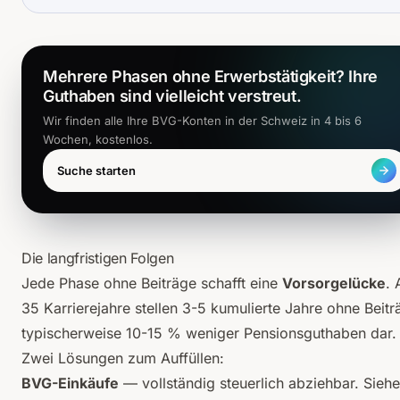
Mehrere Phasen ohne Erwerbstätigkeit? Ihre
Guthaben sind vielleicht verstreut.
Wir finden alle Ihre BVG-Konten in der Schweiz in 4 bis 6
Wochen, kostenlos.
Suche starten
Die langfristigen Folgen
Jede Phase ohne Beiträge schafft eine
Vorsorgelücke
. 
35 Karrierejahre stellen 3-5 kumulierte Jahre ohne Beitr
typischerweise 10-15 % weniger Pensionsguthaben dar.
Zwei Lösungen zum Auffüllen:
BVG-Einkäufe
— vollständig steuerlich abziehbar. Siehe