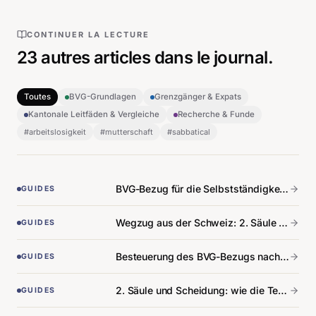
CONTINUER LA LECTURE
23
autres articles
dans le journal.
Toutes
BVG-Grundlagen
Grenzgänger & Expats
Kantonale Leitfäden & Vergleiche
Recherche & Funde
#
arbeitslosigkeit
#
mutterschaft
#
sabbatical
BVG-Bezug für die Selbstständigkeit: Bedingungen und Verfahren.
GUIDES
Wegzug aus der Schweiz: 2. Säule je nach Zielland beziehen.
GUIDES
Besteuerung des BVG-Bezugs nach Kanton: die Übersicht der Differenzen.
GUIDES
2. Säule und Scheidung: wie die Teilung tatsächlich funktioniert.
GUIDES