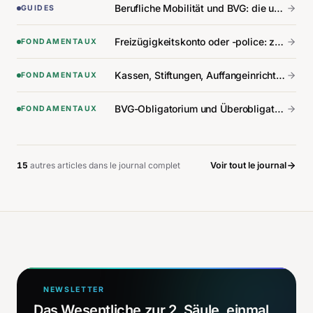
Berufliche Mobilität und BVG: die unsichtbare Zersplitterung.
GUIDES
Freizügigkeitskonto oder -police: zwischen beiden wählen.
FONDAMENTAUX
Kassen, Stiftungen, Auffangeinrichtung BVG: wer macht was.
FONDAMENTAUX
BVG-Obligatorium und Überobligatorium: der Unterschied, den alle verwechseln.
FONDAMENTAUX
15
autre
s
article
s
dans le journal complet
Voir tout le journal
NEWSLETTER
Das Wesentliche zur 2. Säule, einmal