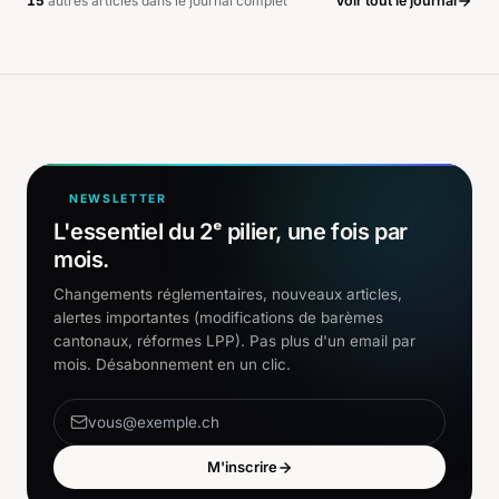
15
autre
s
article
s
dans le journal complet
Voir tout le journal
NEWSLETTER
L'essentiel du 2ᵉ pilier, une fois par
mois.
Changements réglementaires, nouveaux articles,
alertes importantes (modifications de barèmes
cantonaux, réformes LPP). Pas plus d'un email par
mois. Désabonnement en un clic.
M'inscrire