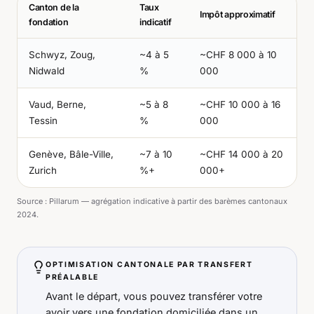
Canton de la
Taux
Impôt approximatif
fondation
indicatif
Schwyz, Zoug,
~4 à 5
~CHF 8 000 à 10
Nidwald
%
000
Vaud, Berne,
~5 à 8
~CHF 10 000 à 16
Tessin
%
000
Genève, Bâle-Ville,
~7 à 10
~CHF 14 000 à 20
Zurich
%+
000+
Source :
Pillarum — agrégation indicative à partir des barèmes cantonaux
2024.
OPTIMISATION CANTONALE PAR TRANSFERT
PRÉALABLE
Avant le départ, vous pouvez transférer votre
avoir vers une fondation domiciliée dans un