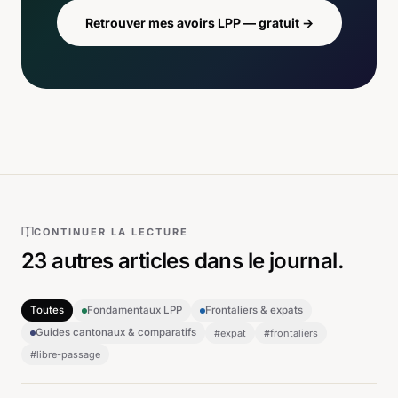
Retrouver mes avoirs LPP — gratuit
→
CONTINUER LA LECTURE
23
autres articles
dans le journal.
Toutes
Fondamentaux LPP
Frontaliers & expats
Guides cantonaux & comparatifs
#
expat
#
frontaliers
#
libre-passage