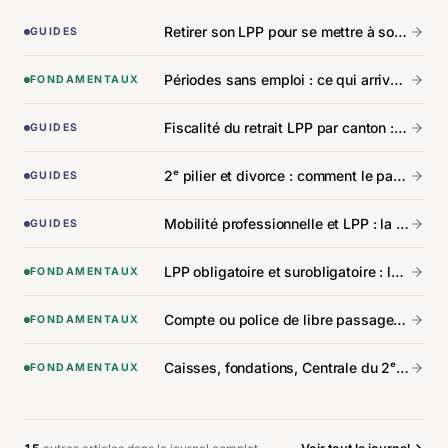
Retirer son LPP pour se mettre à son compte : conditions et procédure.
GUIDES
Périodes sans emploi : ce qui arrive à votre 2ᵉ pilier.
FONDAMENTAUX
Fiscalité du retrait LPP par canton : la carte des écarts.
GUIDES
2ᵉ pilier et divorce : comment le partage fonctionne réellement.
GUIDES
Mobilité professionnelle et LPP : la dispersion qu'on ne voit pas.
GUIDES
LPP obligatoire et surobligatoire : la différence que tout le monde confond.
FONDAMENTAUX
Compte ou police de libre passage : choisir entre les deux.
FONDAMENTAUX
Caisses, fondations, Centrale du 2ᵉ pilier : qui fait quoi.
FONDAMENTAUX