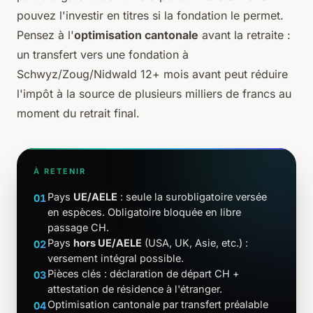
pouvez l'investir en titres si la fondation le permet.
Pensez à l'
optimisation cantonale
avant la retraite :
un transfert vers une fondation à
Schwyz/Zoug/Nidwald 12+ mois avant peut réduire
l'impôt à la source de plusieurs milliers de francs au
moment du retrait final.
À RETENIR
Pays
UE/AELE
: seule la surobligatoire versée
01
en espèces. Obligatoire bloquée en libre
passage CH.
Pays
hors UE/AELE
(USA, UK, Asie, etc.) :
02
versement intégral possible.
Pièces clés : déclaration de départ CH +
03
attestation de résidence à l'étranger.
Optimisation cantonale par transfert préalable
04