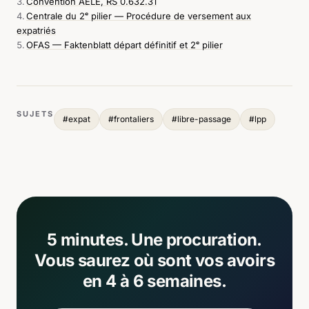
Convention AELE, RS 0.632.31
Centrale du 2ᵉ pilier — Procédure de versement aux
expatriés
OFAS — Faktenblatt départ définitif et 2ᵉ pilier
SUJETS
#
expat
#
frontaliers
#
libre-passage
#
lpp
5 minutes. Une procuration.
Vous saurez où sont vos avoirs
en 4 à 6 semaines.