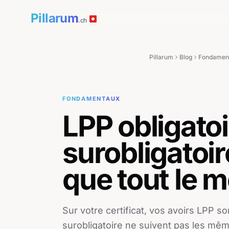
Pillarum
.ch
Pillarum
Blog
Fondamen
FONDAMENTAUX
LPP obligatoi
surobligatoire
que tout le 
Sur votre certificat, vos avoirs LPP so
surobligatoire ne suivent pas les mê