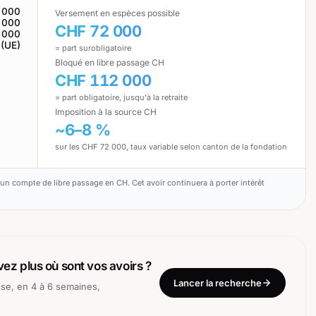
 000
Versement en espèces possible
 000
CHF 72 000
 000
 (UE)
= part surobligatoire
Bloqué en libre passage CH
CHF 112 000
= part obligatoire, jusqu'à la retraite
Imposition à la source CH
~6–8 %
sur les CHF 72 000, taux variable selon canton de la fondation
a un compte de libre passage en CH. Cet avoir continuera à porter intérêt
ez plus où sont vos avoirs ?
Lancer la recherche
sse, en 4 à 6 semaines,