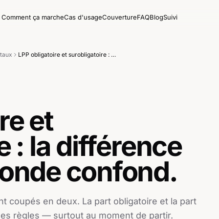
Comment ça marche
Cas d'usage
Couverture
FAQ
Blog
Suivi
taux
LPP obligatoire et surobligatoire : la différence que tout le monde confond.
re et
 : la différence
monde confond.
nt coupés en deux. La part obligatoire et la part
mes règles — surtout au moment de partir.