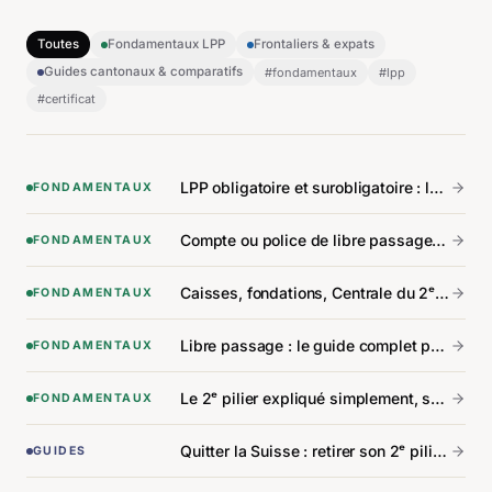
Toutes
Fondamentaux LPP
Frontaliers & expats
Guides cantonaux & comparatifs
#
fondamentaux
#
lpp
#
certificat
LPP obligatoire et surobligatoire : la différence que tout le monde confond.
FONDAMENTAUX
Compte ou police de libre passage : choisir entre les deux.
FONDAMENTAUX
Caisses, fondations, Centrale du 2ᵉ pilier : qui fait quoi.
FONDAMENTAUX
Libre passage : le guide complet pour ne rien laisser dormir.
FONDAMENTAUX
Le 2ᵉ pilier expliqué simplement, sans jargon.
FONDAMENTAUX
Quitter la Suisse : retirer son 2ᵉ pilier selon le pays de destination.
GUIDES