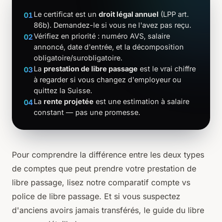
Le certificat est un
droit légal annuel
(LPP art.
01
86b). Demandez-le si vous ne l'avez pas reçu.
Vérifiez en priorité : numéro AVS, salaire
02
annoncé, date d'entrée, et la décomposition
obligatoire/surobligatoire.
La
prestation de libre passage
est le vrai chiffre
03
à regarder si vous changez d'employeur ou
quittez la Suisse.
La
rente projetée
est une estimation à salaire
04
constant — pas une promesse.
Pour comprendre la différence entre les deux types
de comptes que peut prendre votre prestation de
libre passage, lisez notre comparatif
compte vs
police de libre passage
. Et si vous suspectez
d'anciens avoirs jamais transférés, le
guide du libre