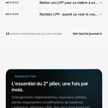
Retirer son LPP pour se mettre à son compte : conditions et procédure.
GUIDES
Rachats LPP : quand ça vaut le coup, quand c'est piège.
GUIDES
15
autre
s
article
s
dans le journal complet
Voir tout le journal
NEWSLETTER
L'essentiel du 2ᵉ pilier, une fois par
mois.
Changements réglementaires, nouveaux articles,
alertes importantes (modifications de barèmes
cantonaux, réformes LPP). Pas plus d'un email par