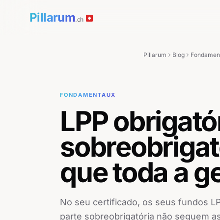
Pillarum
.ch
Pillarum
Blog
Fondamen
FONDAMENTAUX
LPP obrigatór
sobreobrigat
que toda a g
No seu certificado, os seus fundos LP
parte sobreobrigatória não seguem 