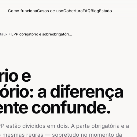
Como funciona
Casos de uso
Cobertura
FAQ
Blog
Estado
taux
LPP obrigatório e sobreobrigatório: a diferença que toda a gente confunde.
io e
ório: a diferença
ente confunde.
P estão divididos em dois. A parte obrigatória e a
as mesmas regras — sobretudo no momento da