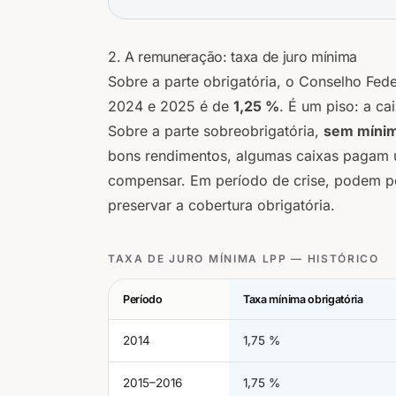
2. A remuneração: taxa de juro mínima
Sobre a parte obrigatória, o Conselho Fed
2024 e 2025 é de
1,25 %
. É um piso: a c
Sobre a parte sobreobrigatória,
sem mínim
bons rendimentos, algumas caixas pagam u
compensar. Em período de crise, podem pel
preservar a cobertura obrigatória.
TAXA DE JURO MÍNIMA LPP — HISTÓRICO
Período
Taxa mínima obrigatória
2014
1,75 %
2015–2016
1,75 %