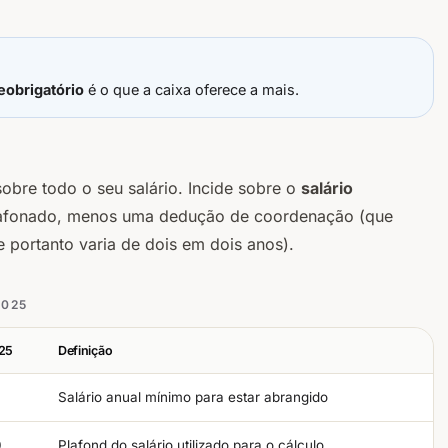
eobrigatório
é o que a caixa oferece a mais.
o
sobre todo o seu salário. Incide sobre o
salário
 plafonado, menos uma dedução de coordenação (que
portanto varia de dois em dois anos).
2025
25
Definição
0
Salário anual mínimo para estar abrangido
0
Plafond do salário utilizado para o cálculo