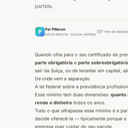
partida.
Par Pillarum
7
min de lectur
Article éditorial · sources vérifiées
Quando olha para o seu certificado de pre
parte obrigatória
e
parte sobreobrigatóri
sair da Suíça, ou de levantar em capital, sã
De onde vem a separação
A lei federal sobre a previdência profissi
Esse mínimo tem duas dimensões:
quanto 
rende o dinheiro
todos os anos.
Tudo o que ultrapassa esse mínimo é a part
decide oferecê-la — tipicamente porque a
empresa quer cuidar do seu pacote.