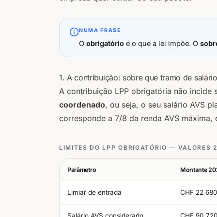
NUMA FRASE
O
obrigatório
é o que a lei impõe. O
sobr
1. A contribuição: sobre que tramo de salári
A contribuição LPP obrigatória não incide 
coordenado
, ou seja, o seu salário AVS
corresponde a 7/8 da renda AVS máxima, e 
LIMITES DO LPP OBRIGATÓRIO — VALORES 
Parâmetro
Montante 20
Limiar de entrada
CHF 22 68
Salário AVS considerado
CHF 90 72