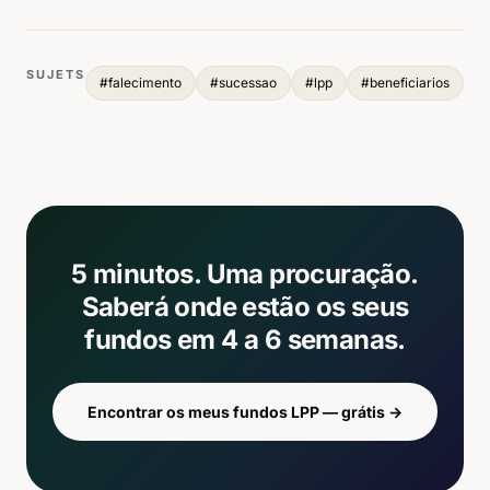
SUJETS
#
falecimento
#
sucessao
#
lpp
#
beneficiarios
5 minutos. Uma procuração.
Saberá onde estão os seus
fundos em 4 a 6 semanas.
Encontrar os meus fundos LPP — grátis
→