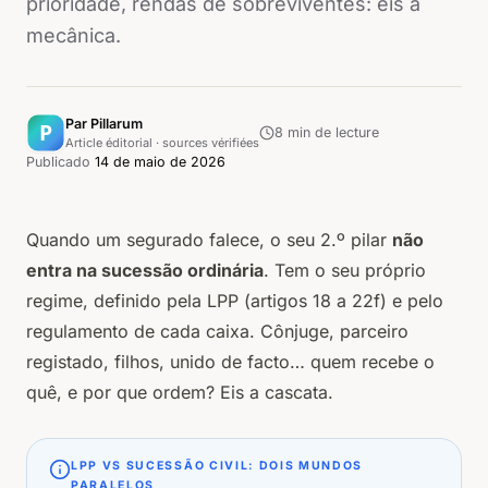
prioridade, rendas de sobreviventes: eis a
mecânica.
Par Pillarum
8
min de lecture
Article éditorial · sources vérifiées
Publicado
14 de maio de 2026
Quando um segurado falece, o seu 2.º pilar
não
entra na sucessão ordinária
. Tem o seu próprio
regime, definido pela LPP (artigos 18 a 22f) e pelo
regulamento de cada caixa. Cônjuge, parceiro
registado, filhos, unido de facto… quem recebe o
quê, e por que ordem? Eis a cascata.
LPP VS SUCESSÃO CIVIL: DOIS MUNDOS
PARALELOS