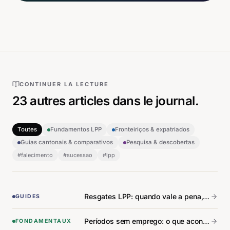
CONTINUER LA LECTURE
23
autres articles
dans le journal.
Toutes
Fundamentos LPP
Fronteiriços & expatriados
Guias cantonais & comparativos
Pesquisa & descobertas
#
falecimento
#
sucessao
#
lpp
Resgates LPP: quando vale a pena, quando é armadilha.
GUIDES
Períodos sem emprego: o que acontece ao seu 2.º pilar.
FONDAMENTAUX