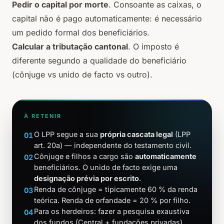
Pedir o capital por morte
. Consoante as caixas, o
capital não é pago automaticamente: é necessário
um pedido formal dos beneficiários.
Calcular a tributação cantonal
. O imposto é
diferente segundo a qualidade do beneficiário
(cônjuge vs unido de facto vs outro).
À RETENIR
O LPP segue a sua
própria cascata legal
(LPP
01
art. 20a) — independente do testamento civil.
Cônjuge e filhos a cargo são
automaticamente
02
beneficiários. O unido de facto exige uma
designação prévia por escrito
.
Renda de cônjuge = tipicamente 60 % da renda
03
teórica. Renda de orfandade = 20 % por filho.
Para os herdeiros: fazer a pesquisa exaustiva
04
dos fundos (Central + fundações privadas)