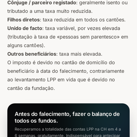
Cônjuge / parceiro registado
: geralmente isento ou
tributado a uma taxa muito reduzida.
Filhos diretos
: taxa reduzida em todos os cantões.
Unido de facto
: taxa variável, por vezes elevada
(tributação à taxa de «pessoas sem parentesco» em
alguns cantões).
Outros beneficiários
: taxa mais elevada.
O imposto é devido no cantão de domicílio do
beneficiário à data do falecimento, contrariamente
ao levantamento LPP em vida que é devido no
cantão da fundação.
Antes do falecimento, fazer o balanço de
todos os fundos.
Recuperamos a totalidade das contas LPP na CH em 4 a
6 semanas, gratuitamente. Indispensável para antecipar