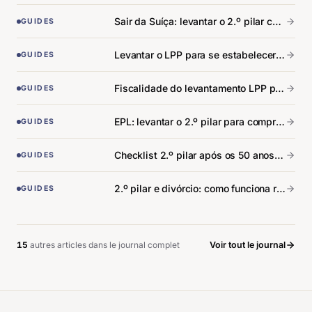
Sair da Suíça: levantar o 2.º pilar consoante o país de destino.
GUIDES
Levantar o LPP para se estabelecer por conta própria: condições e procedimento.
GUIDES
Fiscalidade do levantamento LPP por cantão: o mapa das diferenças.
GUIDES
EPL: levantar o 2.º pilar para comprar a residência principal.
GUIDES
Checklist 2.º pilar após os 50 anos: 6 ações para preparar a reforma.
GUIDES
2.º pilar e divórcio: como funciona realmente a partilha.
GUIDES
15
autre
s
article
s
dans le journal complet
Voir tout le journal