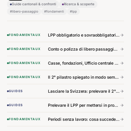
Guide cantonali & confronti
Ricerca & scoperte
#
libero-passaggio
#
fondamenti
#
lpp
LPP obbligatorio e sovraobbligatorio: la differenza che tutti confondono.
FONDAMENTAUX
Conto o polizza di libero passaggio: scegliere tra i due.
FONDAMENTAUX
Casse, fondazioni, Ufficio centrale del 2° pilastro: chi fa cosa.
FONDAMENTAUX
Il 2° pilastro spiegato in modo semplice, senza tecnicismi.
FONDAMENTAUX
Lasciare la Svizzera: prelevare il 2° pilastro a seconda del paese di destinazione.
GUIDES
Prelevare il LPP per mettersi in proprio: condizioni e procedura.
GUIDES
Periodi senza lavoro: cosa succede al Suo 2° pilastro.
FONDAMENTAUX