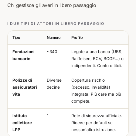
Chi gestisce gli averi in libero passaggio
I DUE TIPI DI ATTORI IN LIBERO PASSAGGIO
Tipo
Numero
Profilo
Fondazioni
~340
Legate a una banca (UBS,
bancarie
Raiffeisen, BCV, BCGE…) o
indipendenti. Conto o titoli.
Polizze di
Diverse
Copertura rischio
assicuratori
decine
(decesso, invalidità)
vita
integrata. Più care ma più
complete.
Istituto
1
Rete di sicurezza ufficiale.
collettore
Riceve per default se
LPP
nessun'altra istruzione.