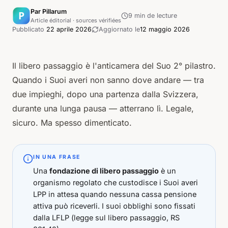
Par Pillarum
9
min de lecture
Article éditorial · sources vérifiées
Pubblicato
22 aprile 2026
Aggiornato
le
12 maggio 2026
Il libero passaggio è l'anticamera del Suo 2° pilastro.
Quando i Suoi averi non sanno dove andare — tra
due impieghi, dopo una partenza dalla Svizzera,
durante una lunga pausa — atterrano lì. Legale,
sicuro. Ma spesso dimenticato.
IN UNA FRASE
Una
fondazione di libero passaggio
è un
organismo regolato che custodisce i Suoi averi
LPP in attesa quando nessuna cassa pensione
attiva può riceverli. I suoi obblighi sono fissati
dalla
LFLP
(legge sul libero passaggio, RS