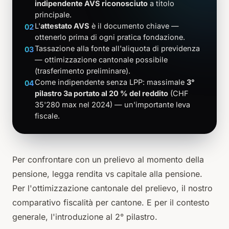
indipendente AVS riconosciuto
a titolo
principale.
L'
attestato AVS
è il documento chiave —
02
ottenerlo prima di ogni pratica fondazione.
Tassazione alla fonte all'aliquota di previdenza
03
— ottimizzazione cantonale possibile
(trasferimento preliminare).
Come indipendente senza LPP: massimale
3°
04
pilastro 3a portato al 20 % del reddito
(CHF
35'280 max nel 2024) — un'importante leva
fiscale.
Per confrontare con un prelievo al momento della
pensione, legga
rendita vs capitale alla pensione
.
Per l'ottimizzazione cantonale del prelievo, il
nostro
comparativo fiscalità per cantone
. E per il contesto
generale,
l'introduzione al 2° pilastro
.