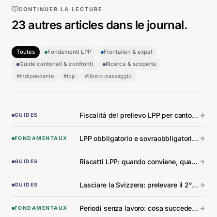
CONTINUER LA LECTURE
23
autres articles
dans le journal.
Toutes
Fondamenti LPP
Frontalieri & expat
Guide cantonali & confronti
Ricerca & scoperte
#
indipendente
#
lpp
#
libero-passaggio
Fiscalità del prelievo LPP per cantone: la mappa degli scarti.
GUIDES
LPP obbligatorio e sovraobbligatorio: la differenza che tutti confondono.
FONDAMENTAUX
Riscatti LPP: quando conviene, quando è una trappola.
GUIDES
Lasciare la Svizzera: prelevare il 2° pilastro a seconda del paese di destinazione.
GUIDES
Periodi senza lavoro: cosa succede al Suo 2° pilastro.
FONDAMENTAUX