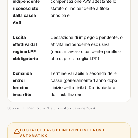
indipendente
compensazione AVS attestante lo
riconosciuto
statuto di indipendente a titolo
dalla cassa
principale
AVS
Uscita
Cessazione di impiego dipendente, o
effettiva dal
attività indipendente esclusiva
regime LPP
(nessun lavoro dipendente parallelo
obbligatorio
che superi la soglia LPP)
Domanda
Termine variabile a seconda delle
entro il
casse (generalmente 1 anno dopo
termine
l'inizio dell'attività). Da richiedere
impartito
dall'installazione.
Source :
LFLP art. 5 cpv. 1 lett. b — Applicazione 2024
LO STATUTO AVS DI INDIPENDENTE NON È
AUTOMATICO