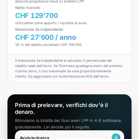
aliquota progressiva Vaud su prelievo LPP
Netto ricevuto
CHF 129'700
utilizzabile come apporto / liquidità di avvio
Massimale 3a indipendente
CHF 27'600 / anno
20 % del reddito proiettato CHF 138'000
Il massimale 3a indipendente è calcolato in percentuale del
reddito reale dell'anno. Se Tommaso guadagna meno del previsto
il primo anno, il suo massimale 3a sarà proporzionalmente
ridotto. Da aggiustare con la dichiarazione AVS dell'anno.
Prima di prelevare, verifichi dov'è il
denaro.
Ritroviamo la totalità dei Suoi averi LPP in 4-6 settimane,
gratuitamente. Lei decide poi il seguito.
Avvia la ricerca