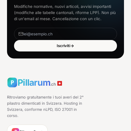
Modifiche normative, nuovi articoli, avvisi importanti
(modifiche alle tabelle cantonali, riforme LPP). Non più
di un'email al mese. Cancellazione con un clic.
Iscriviti
Pillarum
.ch
Ritroviamo gratuitamente i tuoi averi del 2°
pilastro dimenticati in Svizzera. Hosting in
Svizzera, conforme nLPD, ISO 27001 in
corso.