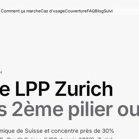
Comment ça marche
Cas d'usage
Couverture
FAQ
Blog
Suivi
H
e LPP
Zurich
s 2ème pilier ou
omique de Suisse et concentre près de 30%