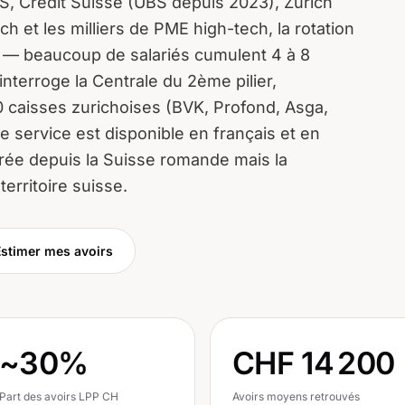
S, Credit Suisse (UBS depuis 2023), Zurich
h et les milliers de PME high-tech, la rotation
e — beaucoup de salariés cumulent 4 à 8
nterroge la Centrale du 2ème pilier,
200 caisses zurichoises (BVK, Profond, Asga,
 Le service est disponible en français et en
rée depuis la Suisse romande mais la
territoire suisse.
Estimer mes avoirs
~30%
CHF 14 200
Part des avoirs LPP CH
Avoirs moyens retrouvés