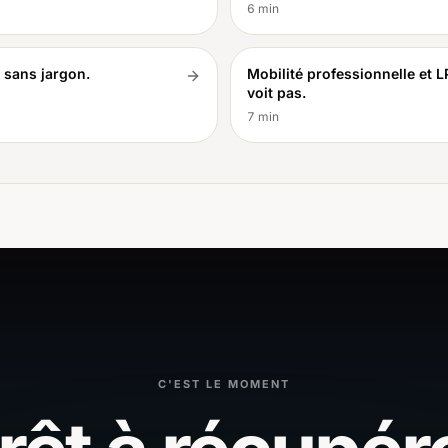
6
min
, sans jargon.
Mobilité professionnelle et L
voit pas.
7
min
C'EST LE MOMENT