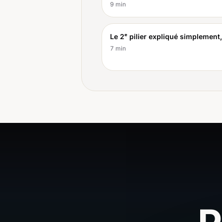
9
min
Le 2ᵉ pilier expliqué simplement
7
min