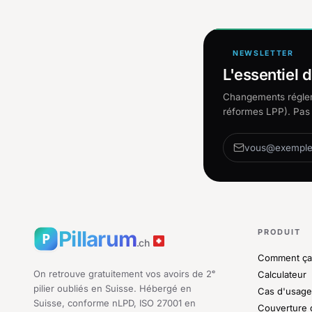
NEWSLETTER
L'essentiel d
Changements régleme
réformes LPP). Pas 
Pillarum
PRODUIT
.ch
Comment ça
On retrouve gratuitement vos avoirs de 2ᵉ
Calculateur
pilier oubliés en Suisse. Hébergé en
Cas d'usage
Suisse, conforme nLPD, ISO 27001 en
Couverture 