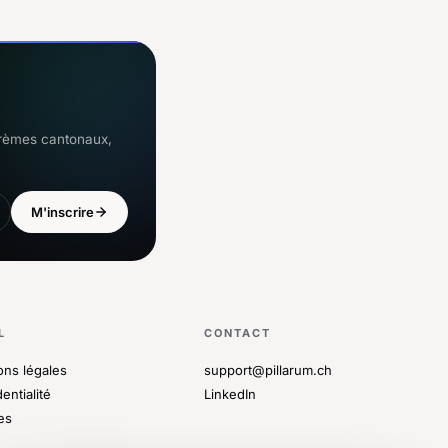
arèmes cantonaux,
M'inscrire
L
CONTACT
ons légales
support@pillarum.ch
entialité
LinkedIn
es