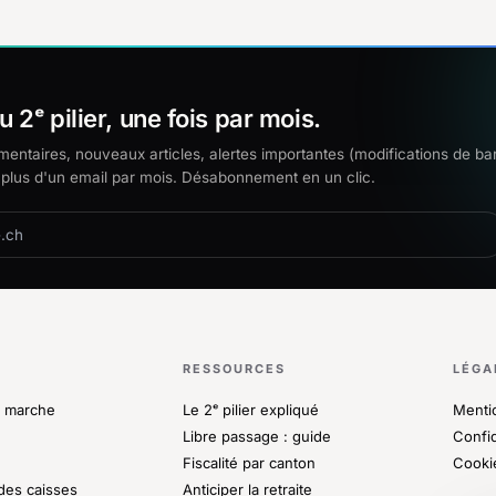
u 2ᵉ pilier, une fois par mois.
ntaires, nouveaux articles, alertes importantes (modifications de b
plus d'un email par mois. Désabonnement en un clic.
RESSOURCES
LÉGA
 marche
Le 2ᵉ pilier expliqué
Menti
Libre passage : guide
Confid
Fiscalité par canton
Cooki
des caisses
Anticiper la retraite