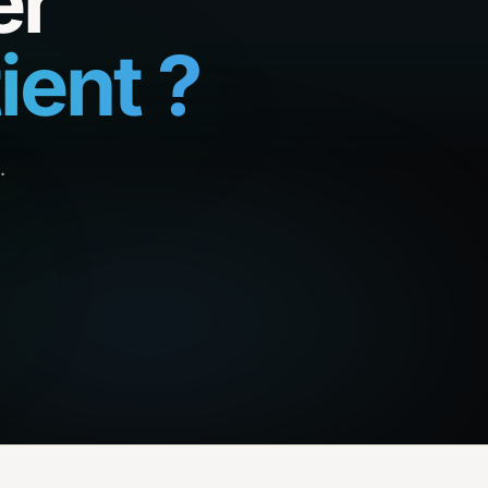
er
ient ?
.