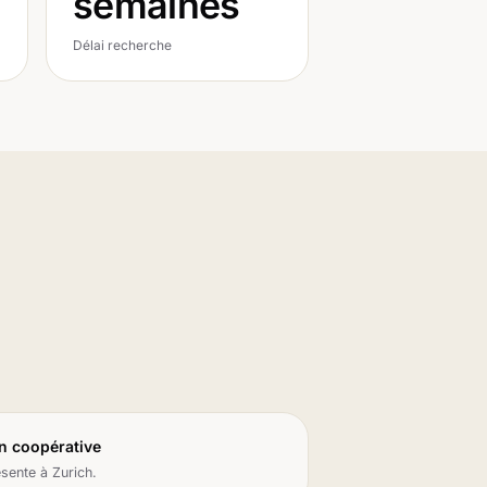
semaines
Délai recherche
n coopérative
sente à Zurich.