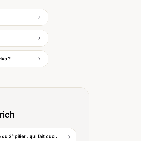
dus ?
rich
u 2ᵉ pilier : qui fait quoi.