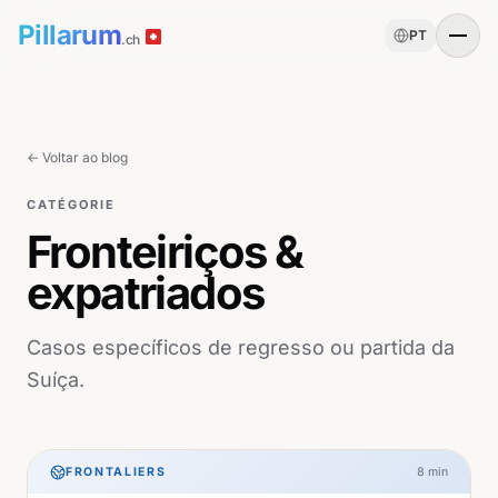
Pillarum
PT
.ch
← Voltar ao blog
CATÉGORIE
Fronteiriços &
expatriados
Casos específicos de regresso ou partida da
Suíça.
FRONTALIERS
8
min